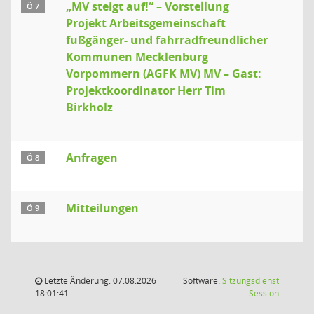
„MV steigt auf!“ – Vorstellung
Ö 7
Projekt Arbeitsgemeinschaft
fußgänger- und fahrradfreundlicher
Kommunen Mecklenburg
Vorpommern (AGFK MV) MV – Gast:
Projektkoordinator Herr Tim
Birkholz
Anfragen
Ö 8
Mitteilungen
Ö 9
Letzte Änderung: 07.08.2026
Software:
Sitzungsdienst
(Wird in
18:01:41
Session