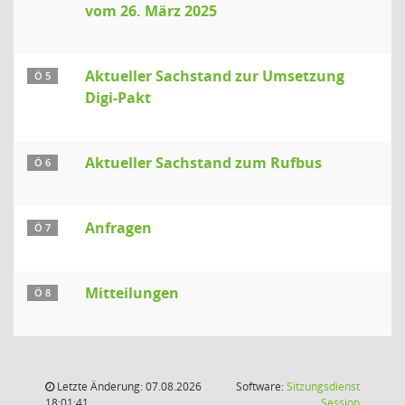
vom 26. März 2025
Aktueller Sachstand zur Umsetzung
Ö 5
Digi-Pakt
Aktueller Sachstand zum Rufbus
Ö 6
Anfragen
Ö 7
Mitteilungen
Ö 8
Letzte Änderung: 07.08.2026
Software:
Sitzungsdienst
(Wird in
18:01:41
Session