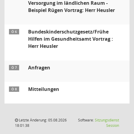
Versorgung im ländlichen Raum -
Beispiel Rügen Vortrag: Herr Heusler
Bundeskinderschutzgesetz/Frühe
Ö 6
Hilfen im Gesundheitsamt Vortrag :
Herr Heusler
Anfragen
Ö 7
Mitteilungen
Ö 8
Letzte Änderung: 05.08.2026
Software:
Sitzungsdienst
(Wird in
18:01:38
Session