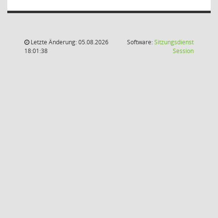
Letzte Änderung: 05.08.2026
Software:
Sitzungsdienst
(Wird in
18:01:38
Session