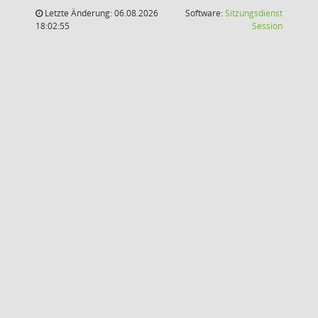
Letzte Änderung: 06.08.2026
Software:
Sitzungsdienst
(Wird in
18:02:55
Session