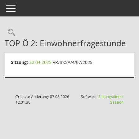
Toggle navigation
Rechercheauswahl
TOP Ö 2: Einwohnerfragestunde
Sitzung:
30.04.2025
VR/BKSA/4/07/2025
Letzte Änderung: 07.08.2026
Software:
Sitzungsdienst
(Wird in
12:01:36
Session