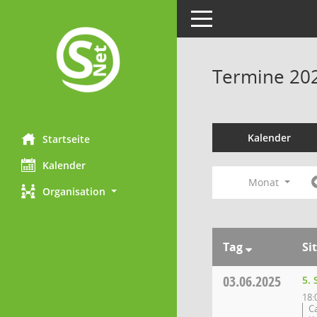
Toggle navigation
Termine 20
Kalender
Startseite
Kalender
Monat
Organisation
Tag
Si
03.06.2025
5.
18:
C