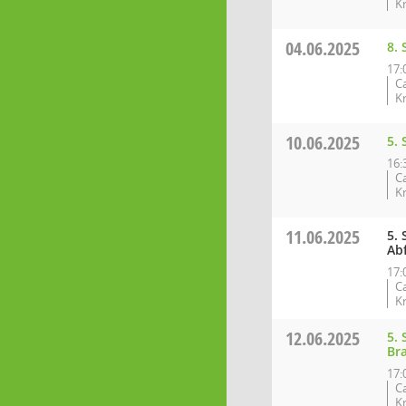
K
04.06.2025
8. 
17:
C
K
10.06.2025
5.
16:
C
K
11.06.2025
5.
Ab
17:
C
K
12.06.2025
5.
Br
17:
C
K