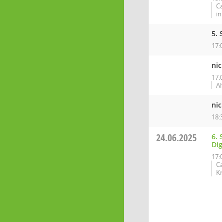
C
i
5.
17:
ni
17:
A
nic
18:
24.06.2025
6.
Dig
17:
C
K