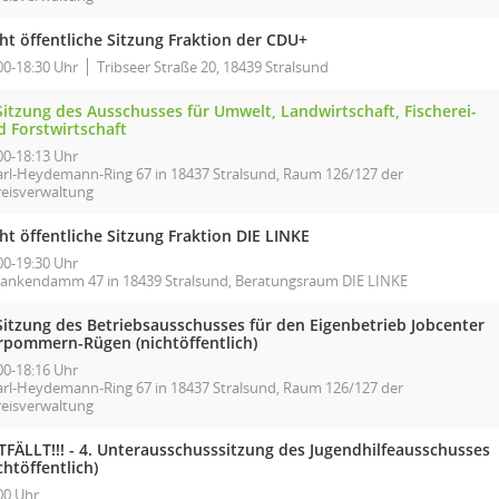
ht öffentliche Sitzung Fraktion der CDU+
00-18:30 Uhr
Tribseer Straße 20, 18439 Stralsund
Sitzung des Ausschusses für Umwelt, Landwirtschaft, Fischerei-
d Forstwirtschaft
00-18:13 Uhr
arl-Heydemann-Ring 67 in 18437 Stralsund, Raum 126/127 der
reisverwaltung
ht öffentliche Sitzung Fraktion DIE LINKE
00-19:30 Uhr
rankendamm 47 in 18439 Stralsund, Beratungsraum DIE LINKE
 Sitzung des Betriebsausschusses für den Eigenbetrieb Jobcenter
rpommern-Rügen (nichtöffentlich)
00-18:16 Uhr
arl-Heydemann-Ring 67 in 18437 Stralsund, Raum 126/127 der
reisverwaltung
TFÄLLT!!! - 4. Unterausschusssitzung des Jugendhilfeausschusses
chtöffentlich)
00 Uhr