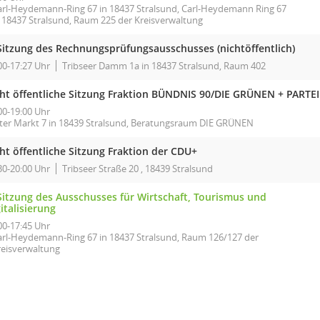
arl-Heydemann-Ring 67 in 18437 Stralsund, Carl-Heydemann Ring 67
n 18437 Stralsund, Raum 225 der Kreisverwaltung
 Sitzung des Rechnungsprüfungsausschusses (nichtöffentlich)
00-17:27 Uhr
Tribseer Damm 1a in 18437 Stralsund, Raum 402
cht öffentliche Sitzung Fraktion BÜNDNIS 90/DIE GRÜNEN + PARTEI
00-19:00 Uhr
lter Markt 7 in 18439 Stralsund, Beratungsraum DIE GRÜNEN
ht öffentliche Sitzung Fraktion der CDU+
30-20:00 Uhr
Tribseer Straße 20 , 18439 Stralsund
 Sitzung des Ausschusses für Wirtschaft, Tourismus und
italisierung
00-17:45 Uhr
arl-Heydemann-Ring 67 in 18437 Stralsund, Raum 126/127 der
reisverwaltung