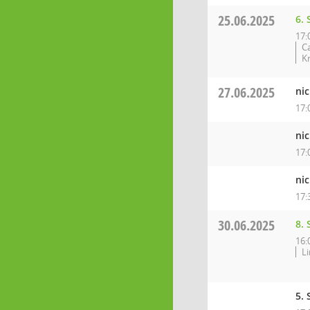
25.06.2025
6.
17:
C
K
27.06.2025
nic
17:
ni
17:
nic
17:
30.06.2025
8.
16:
L
5. 