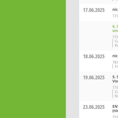
17.06.2025
nic
17:
6. 
un
17:
C
K
18.06.2025
nic
18:
F
19.06.2025
5.
Vo
17:
C
K
23.06.2025
EN
(ni
15: