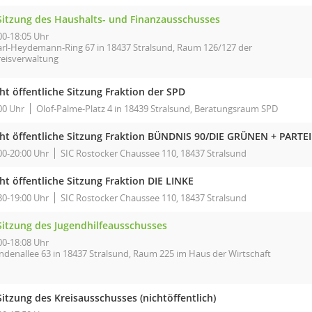
 Sitzung des Haushalts- und Finanzausschusses
00-18:05 Uhr
arl-Heydemann-Ring 67 in 18437 Stralsund, Raum 126/127 der
reisverwaltung
ht öffentliche Sitzung Fraktion der SPD
00 Uhr
Olof-Palme-Platz 4 in 18439 Stralsund, Beratungsraum SPD
cht öffentliche Sitzung Fraktion BÜNDNIS 90/DIE GRÜNEN + PARTEI
00-20:00 Uhr
SIC Rostocker Chaussee 110, 18437 Stralsund
ht öffentliche Sitzung Fraktion DIE LINKE
30-19:00 Uhr
SIC Rostocker Chaussee 110, 18437 Stralsund
 Sitzung des Jugendhilfeausschusses
00-18:08 Uhr
indenallee 63 in 18437 Stralsund, Raum 225 im Haus der Wirtschaft
Sitzung des Kreisausschusses (nichtöffentlich)