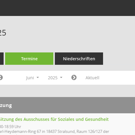
25
Termine
Niederschriften
Juni
2025
Aktuell
tzung
 Sitzung des Ausschusses für Soziales und Gesundheit
00-18:59 Uhr
arl-Heydemann-Ring 67 in 18437 Stralsund, Raum 126/127 der