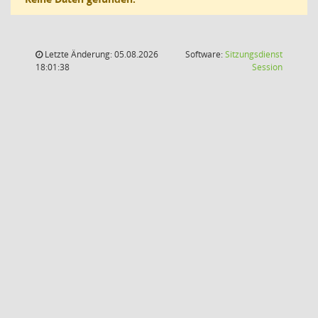
Letzte Änderung: 05.08.2026
Software:
Sitzungsdienst
(Wird in
18:01:38
Session