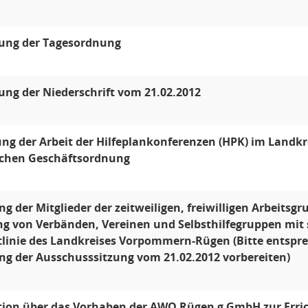
gung der Tagesordnung
ung der Niederschrift vom 21.02.2012
ung der Arbeit der Hilfeplankonferenzen (HPK) im Land
ichen Geschäftsordnung
ng der Mitglieder der zeitweiligen, freiwilligen Arbeitsg
g von Verbänden, Vereinen und Selbsthilfegruppen mit 
tlinie des Landkreises Vorpommern-Rügen (Bitte entsprec
ng der Ausschusssitzung vom 21.02.2012 vorbereiten)
ion über das Vorhaben der AWO Rügen g GmbH zur Errich