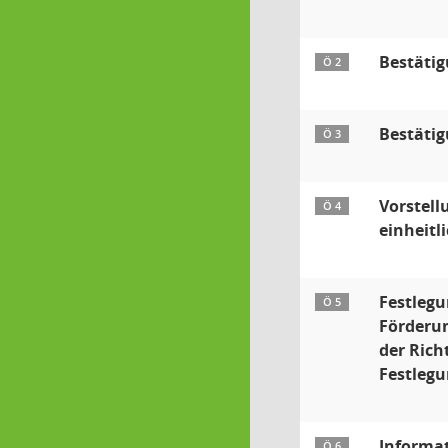
Bestäti
Ö 2
Bestätig
Ö 3
Vorstell
Ö 4
einheitl
Festlegu
Ö 5
Förderun
der Rich
Festlegu
Informat
Ö 6