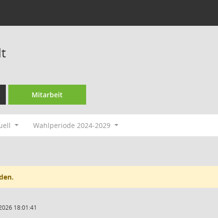
t
Mitarbeit
uell
Wahlperiode 2024-2029
den.
2026 18:01:41