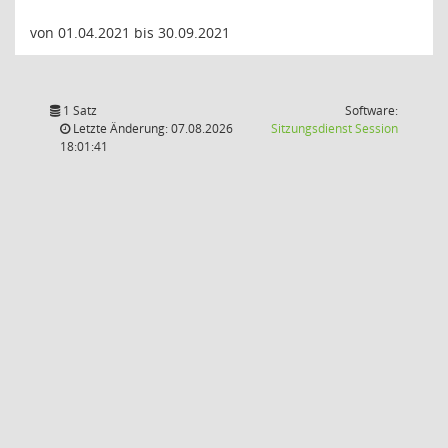
von 01.04.2021 bis 30.09.2021
1 Satz
Software:
(Wird in
Letzte Änderung: 07.08.2026
Sitzungsdienst
Session
18:01:41