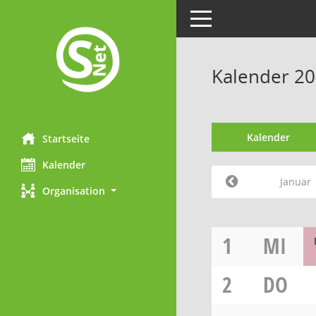
Toggle navigation
Kalender 20
Kalender
Startseite
Kalender
Januar
Organisation
1
MI
2
DO