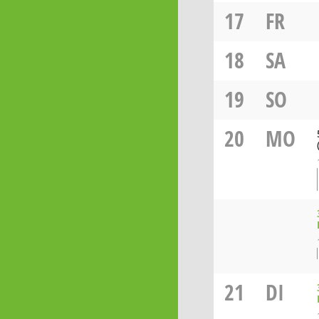
17
FR
18
SA
19
SO
20
MO
21
DI