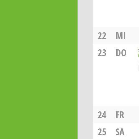
22
MI
23
DO
24
FR
25
SA