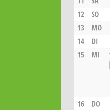
11
SA
12
SO
13
MO
14
DI
15
MI
16
DO