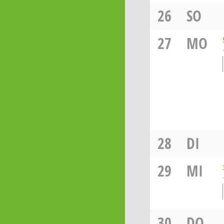
26
SO
27
MO
28
DI
29
MI
30
DO