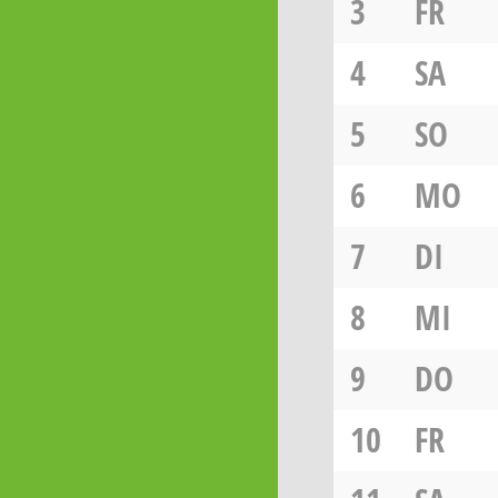
3
FR
4
SA
5
SO
6
MO
7
DI
8
MI
9
DO
10
FR