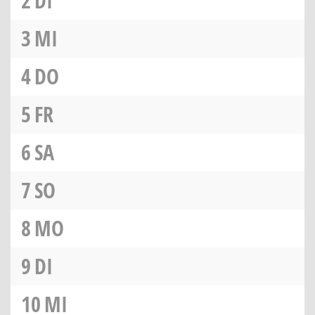
2
DI
3
MI
4
DO
5
FR
6
SA
7
SO
8
MO
9
DI
10
MI