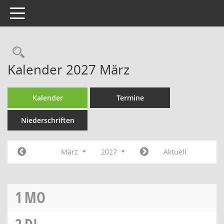
Toggle navigation
Rechercheauswahl
Kalender 2027 März
Kalender
Termine
Niederschriften
März
2027
Aktuell
1
MO