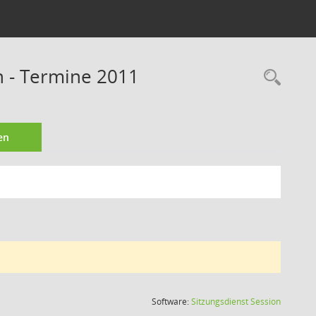
n - Termine 2011
Rec
en
(Wird in
Software:
Sitzungsdienst
Session