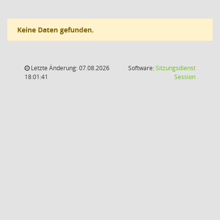
Keine Daten gefunden.
Letzte Änderung: 07.08.2026
Software:
Sitzungsdienst
(Wird in
18:01:41
Session