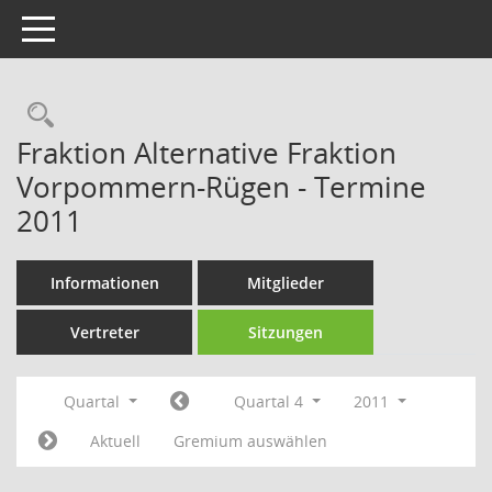
Toggle navigation
Rechercheauswahl
Fraktion Alternative Fraktion
Vorpommern-Rügen - Termine
2011
Informationen
Mitglieder
Vertreter
Sitzungen
Quartal
Quartal 4
2011
Aktuell
Gremium auswählen