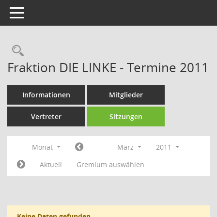
Toggle navigation
Rechercheauswahl
Fraktion DIE LINKE - Termine 2011
Informationen
Mitglieder
Vertreter
Sitzungen
Monat
März
2011
Aktuell
Gremium auswählen
Keine Daten gefunden.