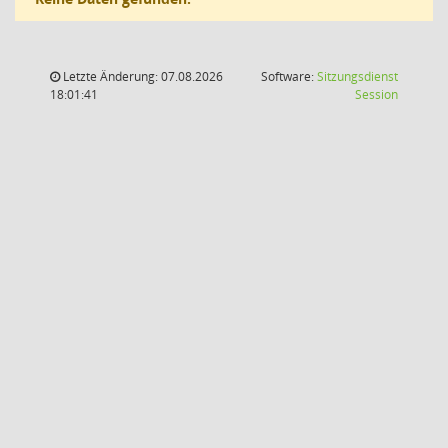
Letzte Änderung: 07.08.2026
Software:
Sitzungsdienst
(Wird in
18:01:41
Session