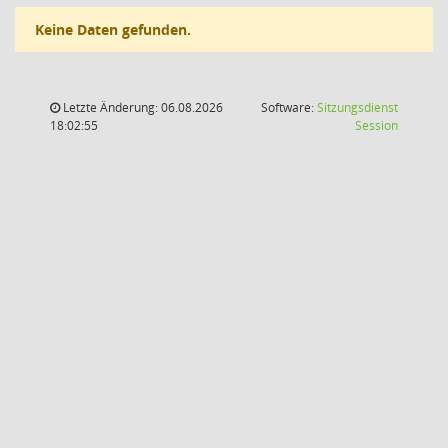
Keine Daten gefunden.
Letzte Änderung: 06.08.2026
Software:
Sitzungsdienst
(Wird in
18:02:55
Session