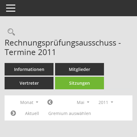
Toggle navigation
Rechercheauswahl
Rechnungsprüfungsausschuss -
Termine 2011
Informationen
Mitglieder
Vertreter
Sitzungen
Monat
Mai
2011
Aktuell
Gremium auswählen