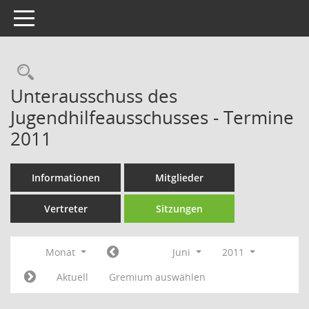
Toggle navigation
Rechercheauswahl
Unterausschuss des
Jugendhilfeausschusses - Termine
2011
Informationen
Mitglieder
Vertreter
Sitzungen
Monat
Juni
2011
Aktuell
Gremium auswählen