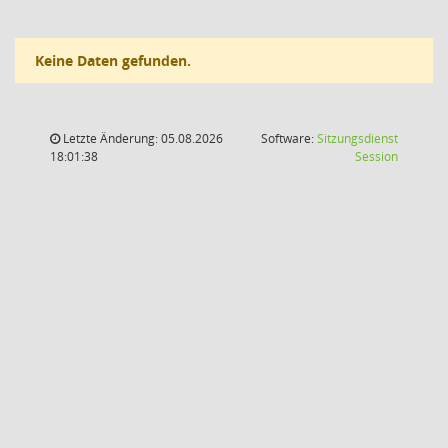
Keine Daten gefunden.
Letzte Änderung: 05.08.2026
Software:
Sitzungsdienst
(Wird in
18:01:38
Session