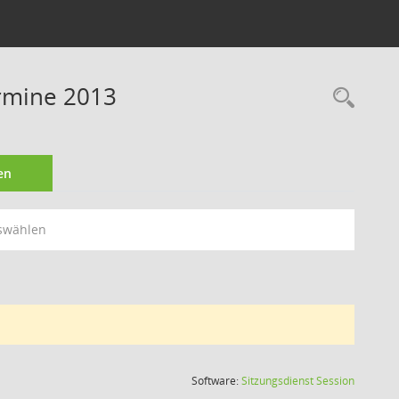
ermine 2013
Rec
en
swählen
(Wird in
Software:
Sitzungsdienst
Session