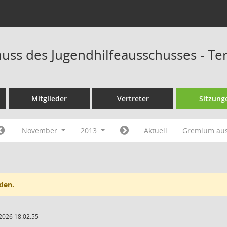
uss des Jugendhilfeausschusses - T
Mitglieder
Vertreter
Sitzung
November
2013
Aktuell
Gremium au
den.
2026 18:02:55