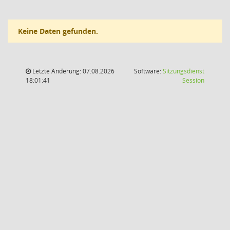
Keine Daten gefunden.
Letzte Änderung: 07.08.2026
Software:
Sitzungsdienst
(Wird in
18:01:41
Session