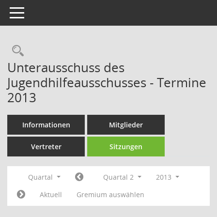
Toggle navigation
Rechercheauswahl
Unterausschuss des
Jugendhilfeausschusses - Termine
2013
Informationen
Mitglieder
Vertreter
Sitzungen
Quartal
Quartal 2
2013
Aktuell
Gremium auswählen