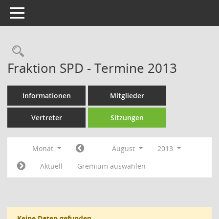
Toggle navigation
Rechercheauswahl
Fraktion SPD - Termine 2013
Informationen
Mitglieder
Vertreter
Sitzungen
Monat
August
2013
Aktuell
Gremium auswählen
Keine Daten gefunden.