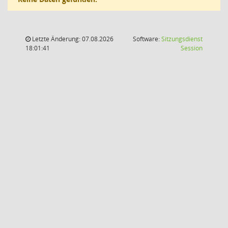
Letzte Änderung: 07.08.2026
Software:
Sitzungsdienst
(Wird in
18:01:41
Session