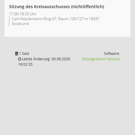
Sitzung des Kreisausschusses (nichtöffentlich)
17:00-18:35 Uhr
Carl-Heydemann-Ring 67, Raum 126/127 in 18437
Stralsund
1 Satz
Software:
(Wird in
Letzte Änderung: 06.08.2026
Sitzungsdienst
Session
18:02:55