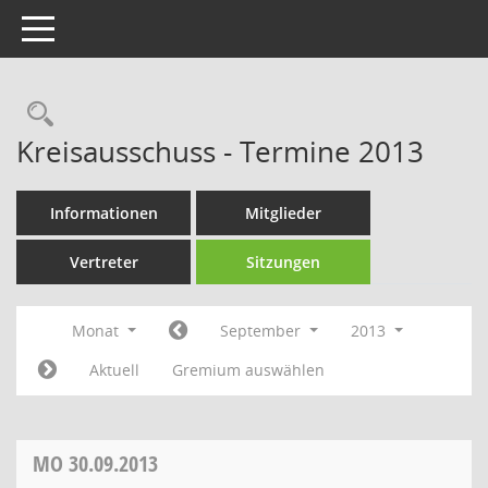
Toggle navigation
Rechercheauswahl
Kreisausschuss - Termine 2013
Informationen
Mitglieder
Vertreter
Sitzungen
Monat
September
2013
Aktuell
Gremium auswählen
MO
30.09.2013