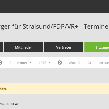
rger für Stralsund/FDP/VR+ - Termin
Mitglieder
Vertreter
Sitzung
September
2013
Aktuell
Gremium au
den.
2026 18:01:41