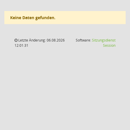
Keine Daten gefunden.
Letzte Änderung: 06.08.2026
Software:
Sitzungsdienst
(Wird in
12:01:31
Session