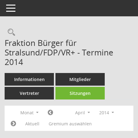
Toggle navigation
Rechercheauswahl
Fraktion Bürger für
Stralsund/FDP/VR+ - Termine
2014
Informationen
Mitglieder
Vertreter
Sitzungen
Monat
April
2014
Aktuell
Gremium auswählen