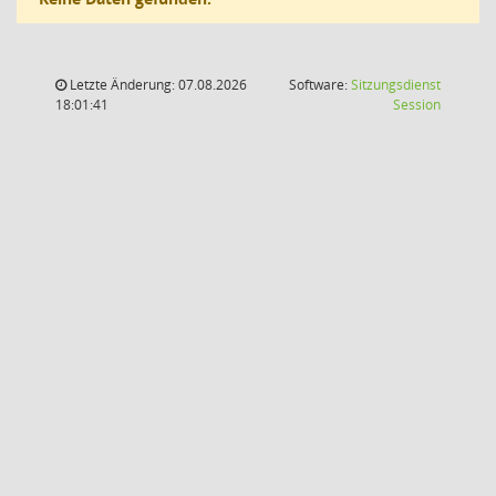
Letzte Änderung: 07.08.2026
Software:
Sitzungsdienst
(Wird in
18:01:41
Session