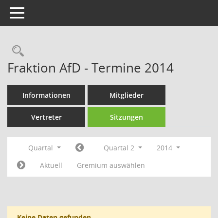
Toggle navigation
Rechercheauswahl
Fraktion AfD - Termine 2014
Informationen
Mitglieder
Vertreter
Sitzungen
Quartal
Quartal 2
2014
Aktuell
Gremium auswählen
Keine Daten gefunden.