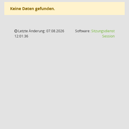
Keine Daten gefunden.
Letzte Änderung: 07.08.2026
Software:
Sitzungsdienst
(Wird in
12:01:36
Session