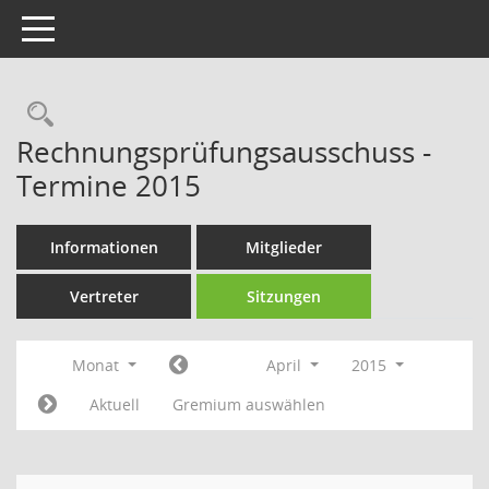
Toggle navigation
Rechercheauswahl
Rechnungsprüfungsausschuss -
Termine 2015
Informationen
Mitglieder
Vertreter
Sitzungen
Monat
April
2015
Aktuell
Gremium auswählen