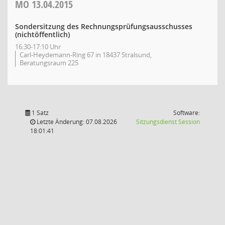
MO
13.04.2015
Sondersitzung des Rechnungsprüfungsausschusses
(nichtöffentlich)
16:30-17:10 Uhr
Carl-Heydemann-Ring 67 in 18437 Stralsund,
Beratungsraum 225
1 Satz
Software:
(Wird in
Letzte Änderung: 07.08.2026
Sitzungsdienst
Session
18:01:41