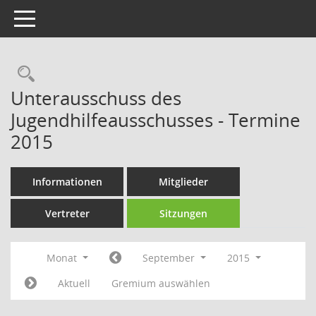
Toggle navigation
Rechercheauswahl
Unterausschuss des
Jugendhilfeausschusses - Termine
2015
Informationen
Mitglieder
Vertreter
Sitzungen
Monat
September
2015
Aktuell
Gremium auswählen