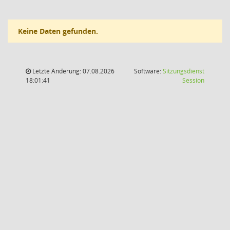
Keine Daten gefunden.
Letzte Änderung: 07.08.2026
Software:
Sitzungsdienst
(Wird in
18:01:41
Session