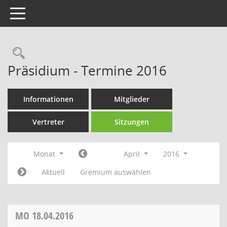
Toggle navigation
Rechercheauswahl
Präsidium - Termine 2016
Informationen
Mitglieder
Vertreter
Sitzungen
Monat
April
2016
Aktuell
Gremium auswählen
MO
18.04.2016