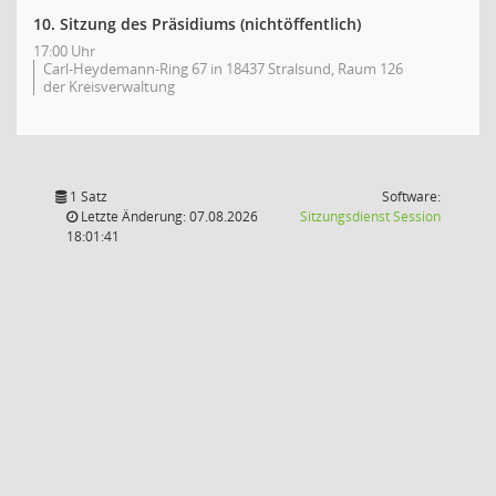
10. Sitzung des Präsidiums (nichtöffentlich)
17:00 Uhr
Carl-Heydemann-Ring 67 in 18437 Stralsund, Raum 126
der Kreisverwaltung
1 Satz
Software:
(Wird in
Letzte Änderung: 07.08.2026
Sitzungsdienst
Session
18:01:41