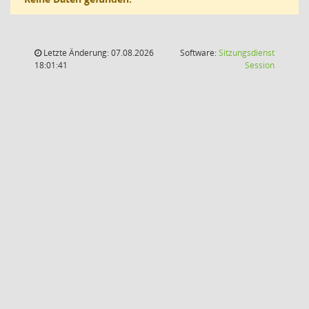
Letzte Änderung: 07.08.2026
Software:
Sitzungsdienst
(Wird in
18:01:41
Session