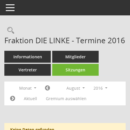
Toggle navigation
Rechercheauswahl
Fraktion DIE LINKE - Termine 2016
Informationen
Mitglieder
Vertreter
Sitzungen
Monat
August
2016
Aktuell
Gremium auswählen
Keine Daten gefunden.