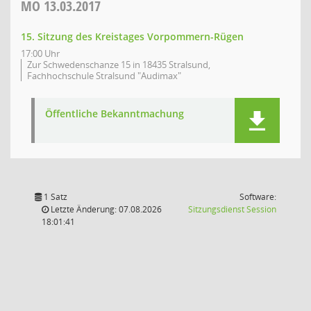
MO
13.03.2017
15. Sitzung des Kreistages Vorpommern-Rügen
17:00 Uhr
Zur Schwedenschanze 15 in 18435 Stralsund,
Fachhochschule Stralsund "Audimax"
Öffentliche Bekanntmachung
1 Satz
Software:
(Wird in
Letzte Änderung: 07.08.2026
Sitzungsdienst
Session
18:01:41