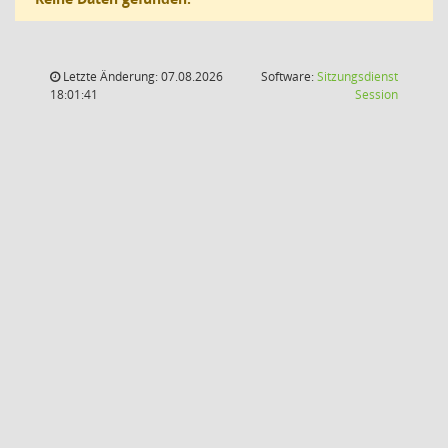
Letzte Änderung: 07.08.2026
Software:
Sitzungsdienst
(Wird in
18:01:41
Session