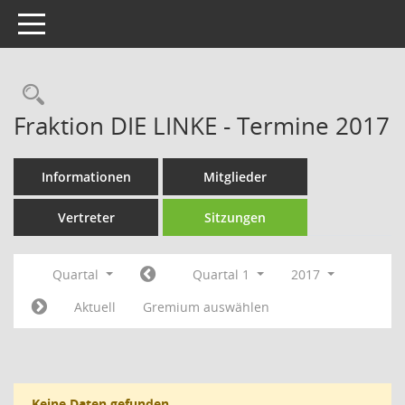
Toggle navigation
Rechercheauswahl
Fraktion DIE LINKE - Termine 2017
Informationen
Mitglieder
Vertreter
Sitzungen
Quartal
Quartal 1
2017
Aktuell
Gremium auswählen
Keine Daten gefunden.