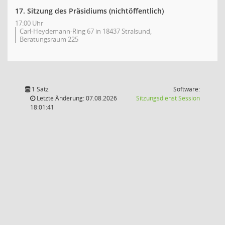
17. Sitzung des Präsidiums (nichtöffentlich)
17:00 Uhr
Carl-Heydemann-Ring 67 in 18437 Stralsund,
Beratungsraum 225
1 Satz
Software:
(Wird in
Letzte Änderung: 07.08.2026
Sitzungsdienst
Session
18:01:41