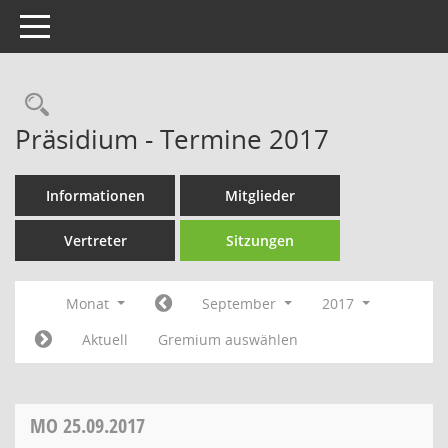
Toggle navigation
Rechercheauswahl
Präsidium - Termine 2017
Informationen
Mitglieder
Vertreter
Sitzungen
Monat
September
2017
Aktuell
Gremium auswählen
MO
25.09.2017