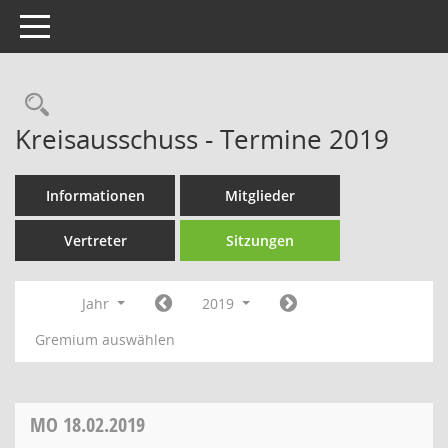
Toggle navigation
Rechercheauswahl
Kreisausschuss - Termine 2019
Informationen
Mitglieder
Vertreter
Sitzungen
Jahr
2019
Gremium auswählen
MO
18.02.2019