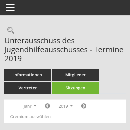
Toggle navigation
Rechercheauswahl
Unterausschuss des
Jugendhilfeausschusses - Termine
2019
Informationen
Mitglieder
Vertreter
Sitzungen
Jahr
2019
Gremium auswählen