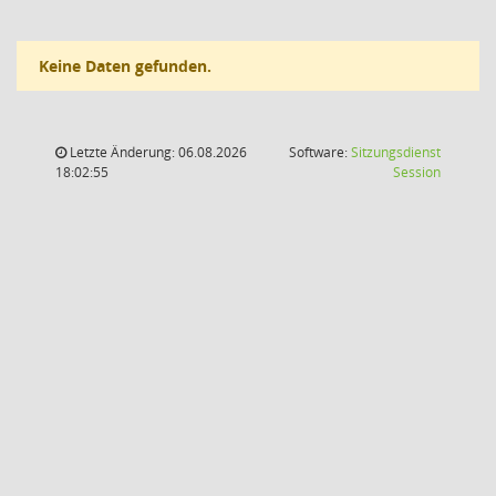
Keine Daten gefunden.
Letzte Änderung: 06.08.2026
Software:
Sitzungsdienst
(Wird in
18:02:55
Session