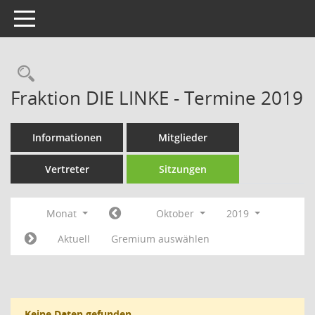
Toggle navigation
Rechercheauswahl
Fraktion DIE LINKE - Termine 2019
Informationen
Mitglieder
Vertreter
Sitzungen
Monat
Oktober
2019
Aktuell
Gremium auswählen
Keine Daten gefunden.