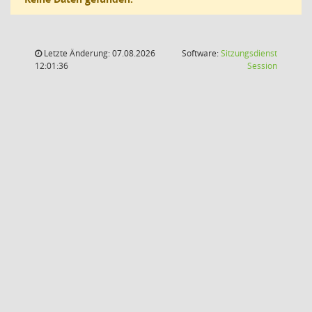
Letzte Änderung: 07.08.2026
Software:
Sitzungsdienst
(Wird in
12:01:36
Session