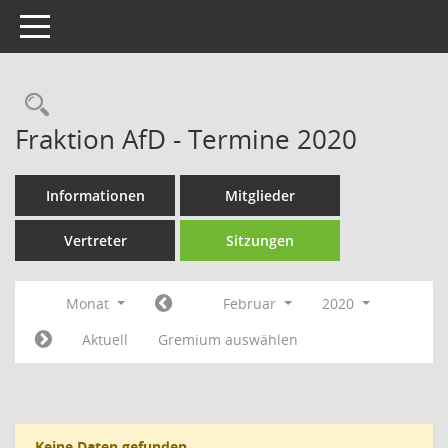
Toggle navigation
Rechercheauswahl
Fraktion AfD - Termine 2020
Informationen
Mitglieder
Vertreter
Sitzungen
Monat
Februar
2020
Aktuell
Gremium auswählen
Keine Daten gefunden.