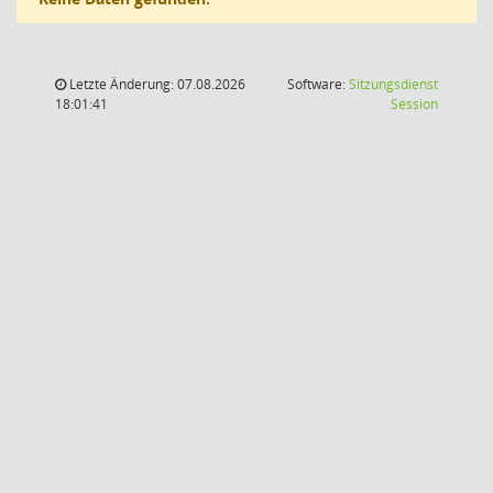
Letzte Änderung: 07.08.2026
Software:
Sitzungsdienst
(Wird in
18:01:41
Session