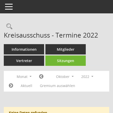
Toggle navigation
Rechercheauswahl
Kreisausschuss - Termine 2022
Informationen
Mitglieder
Vertreter
Sitzungen
Monat
Oktober
2022
Aktuell
Gremium auswählen
Keine Daten gefunden.