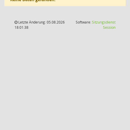
Letzte Änderung: 05.08.2026
Software:
Sitzungsdienst
(Wird in
18:01:38
Session