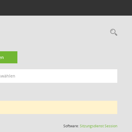
Rec
en
swählen
(Wird in
Software:
Sitzungsdienst
Session