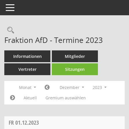
Toggle navigation
Rechercheauswahl
Fraktion AfD - Termine 2023
Informationen
Mitglieder
Vertreter
Sitzungen
Monat
Dezember
2023
Aktuell
Gremium auswählen
FR
01.12.2023