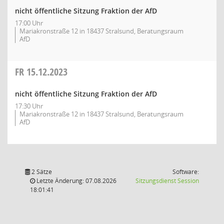
nicht öffentliche Sitzung Fraktion der AfD
17:00 Uhr
Mariakronstraße 12 in 18437 Stralsund, Beratungsraum
AfD
FR
15.12.2023
nicht öffentliche Sitzung Fraktion der AfD
17:30 Uhr
Mariakronstraße 12 in 18437 Stralsund, Beratungsraum
AfD
2 Sätze
Software:
(Wird in
Letzte Änderung: 07.08.2026
Sitzungsdienst
Session
18:01:41