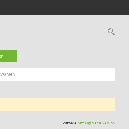
Rec
en
swählen
(Wird in
Software:
Sitzungsdienst
Session