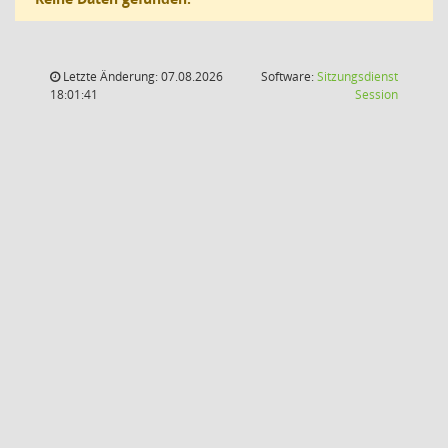
Letzte Änderung: 07.08.2026
Software:
Sitzungsdienst
(Wird in
18:01:41
Session