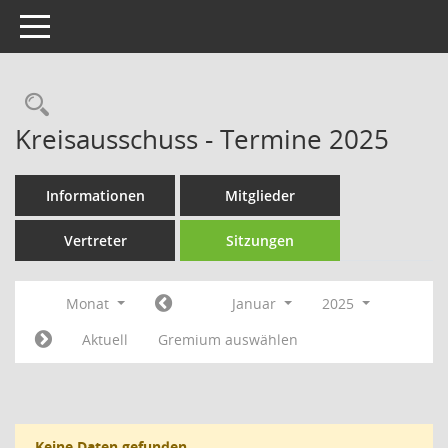
Toggle navigation
Rechercheauswahl
Kreisausschuss - Termine 2025
Informationen
Mitglieder
Vertreter
Sitzungen
Monat
Januar
2025
Aktuell
Gremium auswählen
Keine Daten gefunden.