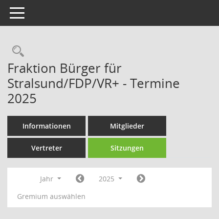
Toggle navigation
Rechercheauswahl
Fraktion Bürger für
Stralsund/FDP/VR+ - Termine
2025
Informationen
Mitglieder
Vertreter
Sitzungen
Jahr
2025
Gremium auswählen