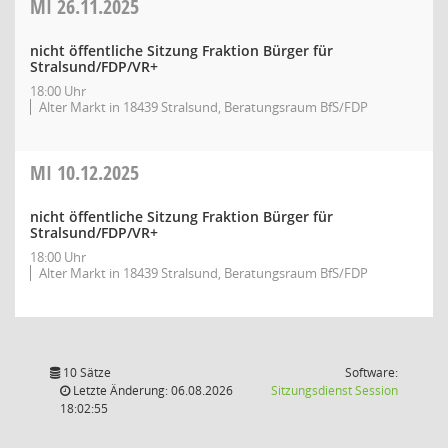
MI
26.11.2025
nicht öffentliche Sitzung Fraktion Bürger für
Stralsund/FDP/VR+
18:00 Uhr
Alter Markt in 18439 Stralsund, Beratungsraum BfS/FDP
MI
10.12.2025
nicht öffentliche Sitzung Fraktion Bürger für
Stralsund/FDP/VR+
18:00 Uhr
Alter Markt in 18439 Stralsund, Beratungsraum BfS/FDP
10 Sätze
Software:
(Wird in
Letzte Änderung: 06.08.2026
Sitzungsdienst
Session
18:02:55