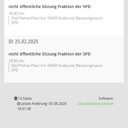
nicht öffentliche Sitzung Fraktion der SPD
18:30 Uhr
Olof-Palme-Platz 4 in 18439 Stralsund, Beratungsraum
SPD
DI
25.02.2025
nicht öffentliche Sitzung Fraktion der SPD
18:30 Uhr
Olof-Palme-Platz 4 in 18439 Stralsund, Beratungsraum
SPD
13 Sätze
Software:
(Wird in
Letzte Änderung: 05.08.2026
Sitzungsdienst
Session
18:01:38