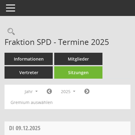
Toggle navigation
Rechercheauswahl
Fraktion SPD - Termine 2025
Informationen
Mitglieder
Vertreter
Sitzungen
Jahr
2025
Gremium auswählen
DI
09.12.2025