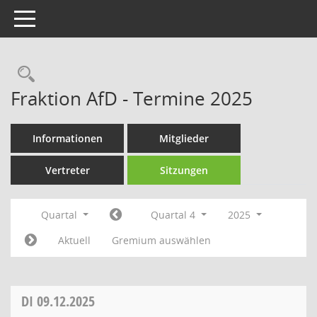
Toggle navigation
Rechercheauswahl
Fraktion AfD - Termine 2025
Informationen
Mitglieder
Vertreter
Sitzungen
Quartal
Quartal 4
2025
Aktuell
Gremium auswählen
DI
09.12.2025