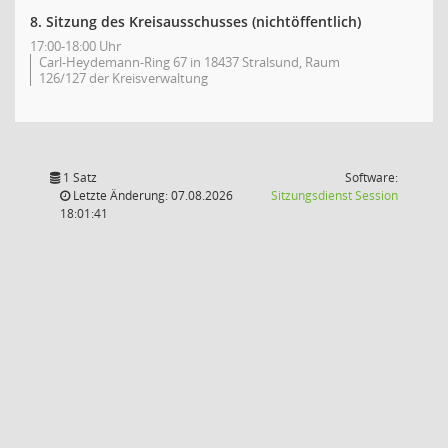
8. Sitzung des Kreisausschusses (nichtöffentlich)
17:00-18:00 Uhr
Carl-Heydemann-Ring 67 in 18437 Stralsund, Raum
126/127 der Kreisverwaltung
1 Satz
Software:
(Wird in
Letzte Änderung: 07.08.2026
Sitzungsdienst
Session
18:01:41