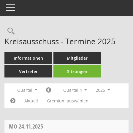
Toggle navigation
Rechercheauswahl
Kreisausschuss - Termine 2025
Informationen
Mitglieder
Vertreter
Sitzungen
Quartal
Quartal 4
2025
Aktuell
Gremium auswählen
MO
24.11.2025