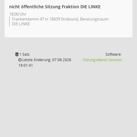
nicht öffentliche Sitzung Fraktion DIE LINKE
18:00 Uhr
Frankendamm 47 in 18439 Stralsund, Beratungsraum
DIE LINKE
1 Satz
Software:
(Wird in
Letzte Änderung: 07.08.2026
Sitzungsdienst
Session
18:01:41