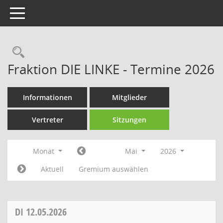
Toggle navigation
Rechercheauswahl
Fraktion DIE LINKE - Termine 2026
Informationen
Mitglieder
Vertreter
Sitzungen
Monat
Mai
2026
Aktuell
Gremium auswählen
DI
12.05.2026