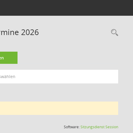
ermine 2026
Rec
en
swählen
(Wird in
Software:
Sitzungsdienst
Session