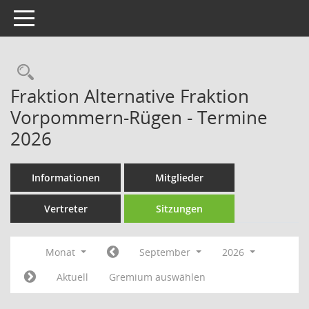
Toggle navigation
Rechercheauswahl
Fraktion Alternative Fraktion
Vorpommern-Rügen - Termine
2026
Informationen
Mitglieder
Vertreter
Sitzungen
Monat
September
2026
Aktuell
Gremium auswählen