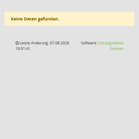
Keine Daten gefunden.
Letzte Änderung: 07.08.2026
Software:
Sitzungsdienst
(Wird in
18:01:41
Session