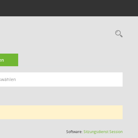
Rec
en
swählen
(Wird in
Software:
Sitzungsdienst
Session